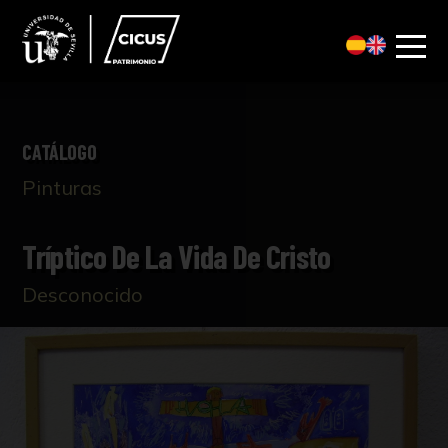
CATÁLOGO
Pinturas
Tríptico De La Vida De Cristo
Desconocido