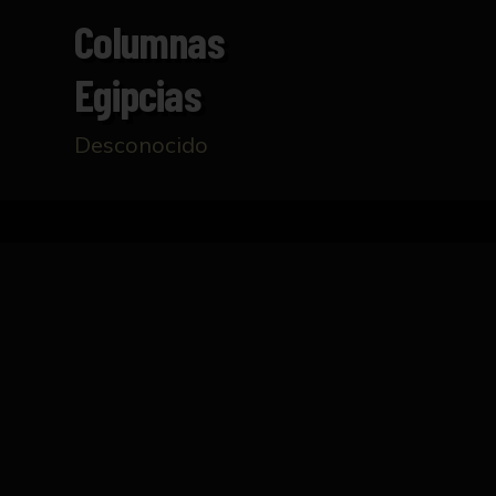
Columnas
Egipcias
Desconocido
Inicio
Catálogo
Columnas egipcias
FICHA TÉCNICA
Dibujo que representa tres ejemplos de colu
coloridos.