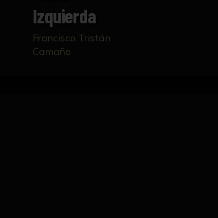
Izquierda
Francisco Tristán
Camaño
Inicio
Catálogo
Mano izquierda
FICHA TÉCNICA
Dibujo académico de una mano izquierda en e