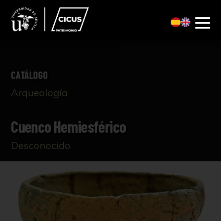
CATÁLOGO
Arqueología
Cuenco Hemiesférico
Desconocido