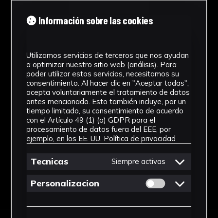
Cronología
Información sobre las cookies
Época ibérica
Materiales
Utilizamos servicios de terceros que nos ayudan
a optimizar nuestro sitio web (análisis). Para
Cerámica
poder utilizar estos servicios, necesitamos su
consentimiento. Al hacer clic en "Aceptar todas",
Ubicación
acepta voluntariamente el tratamiento de datos
antes mencionado. Esto también incluye, por un
Laboratorio de Investigación
tiempo limitado, su consentimiento de acuerdo
Patrimonio Cultural
con el Artículo 49 (1) (a) GDPR para el
procesamiento de datos fuera del EEE, por
Ver más
ejemplo, en los EE. UU.
Política de privacidad
Tecnicas
Siempre activas
Permitir cookies 
Personalizacion
Descargar Ficha