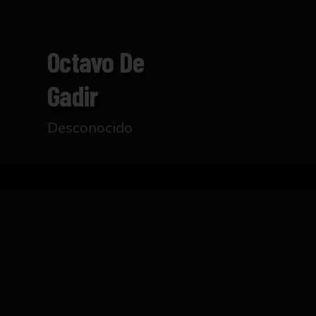
Octavo De
Gadir
Desconocido
Inicio
Catálogo
Octavo de Gadir
FICHA TÉCNICA
- ANVERSO: Cabeza de Melqart cubierta con p