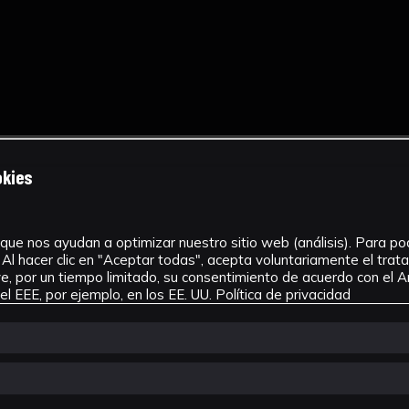
okies
que nos ayudan a optimizar nuestro sitio web (análisis). Para pode
Al hacer clic en "Aceptar todas", acepta voluntariamente el tra
, por un tiempo limitado, su consentimiento de acuerdo con el Ar
l EEE, por ejemplo, en los EE. UU.
Política de privacidad