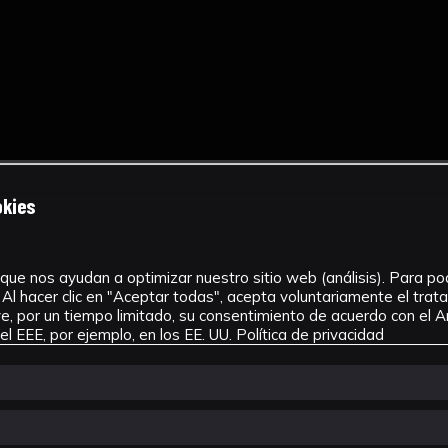
okies
que nos ayudan a optimizar nuestro sitio web (análisis). Para pode
Al hacer clic en "Aceptar todas", acepta voluntariamente el tra
, por un tiempo limitado, su consentimiento de acuerdo con el Ar
l EEE, por ejemplo, en los EE. UU.
Política de privacidad