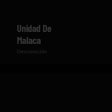
Unidad De
Malaca
Desconocido
Inicio
Catálogo
Unidad de Malaca
FICHA TÉCNICA