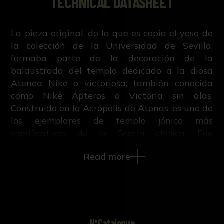
TECHNICAL DATASHEET
La pieza original, de la que es copia el yeso de
la colección de la Universidad de Sevilla,
formaba parte de la decoración de la
balaustrada del templo dedicado a la diosa
Atenea Niké o victoriosa, también conocida
como Niké Ápteros o Victoria sin alas.
Construido en la Acrópolis de Atenas, es uno de
los ejemplares de templo jónico más
significativos de la Grecia clásica. Fue
proyectado por Calícrates en el año 449 a. C.
Read more
para conmemorar la victoria de los griegos
sobre los persas, acontecida en 480 a. C. en la
batalla de Salamina y para celebrar la paz de
Calias, establecida entre griegos y persas en
torno al 449 a. C. El proyecto, que permanecerá
detenido durante veintidós años, no será
NºCatalogue