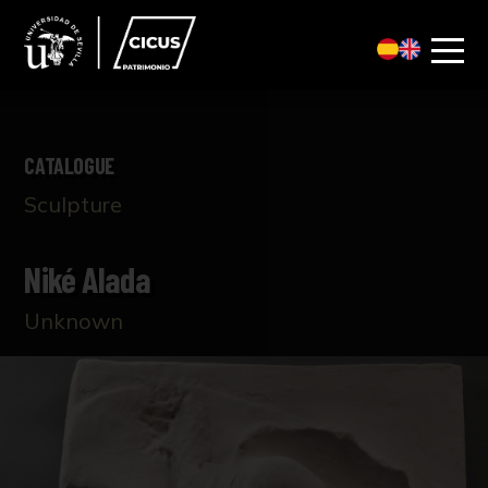
CATALOGUE
Sculpture
Niké Alada
Unknown