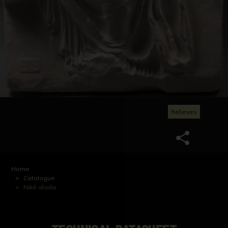
Relieves
Home
Catalogue
Niké alada