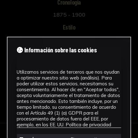
Cronología
1875 - 1900
Estilo
Neorrenacimiento
Información sobre las cookies
Técnica
Colados
Utilizamos servicios de terceros que nos ayudan
Ver más
a optimizar nuestro sitio web (análisis). Para
poder utilizar estos servicios, necesitamos su
consentimiento. Al hacer clic en "Aceptar todas",
acepta voluntariamente el tratamiento de datos
antes mencionado. Esto también incluye, por un
tiempo limitado, su consentimiento de acuerdo
Descargar Ficha
con el Artículo 49 (1) (a) GDPR para el
procesamiento de datos fuera del EEE, por
ejemplo, en los EE. UU.
Política de privacidad