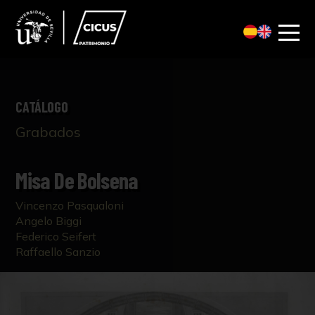
CATÁLOGO
Grabados
Misa De Bolsena
Vincenzo Pasqualoni
Angelo Biggi
Federico Seifert
Raffaello Sanzio