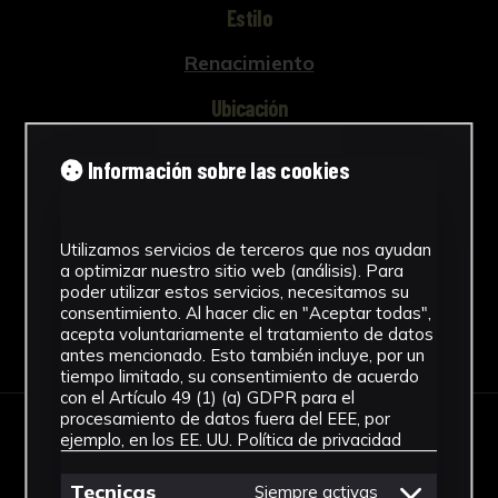
Estilo
Renacimiento
Ubicación
Facultad de Bellas Artes. Edificio
Información sobre las cookies
Laraña
Ver más
Utilizamos servicios de terceros que nos ayudan
a optimizar nuestro sitio web (análisis). Para
poder utilizar estos servicios, necesitamos su
consentimiento. Al hacer clic en "Aceptar todas",
acepta voluntariamente el tratamiento de datos
Descargar Ficha
antes mencionado. Esto también incluye, por un
tiempo limitado, su consentimiento de acuerdo
con el Artículo 49 (1) (a) GDPR para el
procesamiento de datos fuera del EEE, por
ejemplo, en los EE. UU.
Política de privacidad
IMÁGENES
Tecnicas
Siempre activas