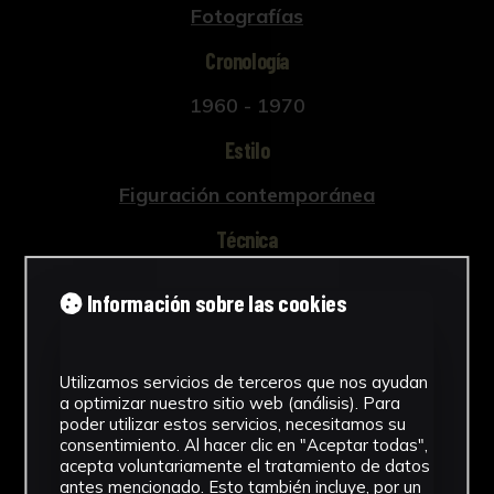
Fotografías
Cronología
1960 - 1970
Estilo
Figuración contemporánea
Técnica
Fotografía
Información sobre las cookies
Ver más
Utilizamos servicios de terceros que nos ayudan
a optimizar nuestro sitio web (análisis). Para
poder utilizar estos servicios, necesitamos su
Descargar Ficha
consentimiento. Al hacer clic en "Aceptar todas",
acepta voluntariamente el tratamiento de datos
antes mencionado. Esto también incluye, por un