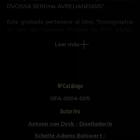
DVCISSA SEREma AVRELIANENSIS".
Este grabado pertenece al libro "Iconographie
ou vies des hommes illustres du XVII. siècle",
escrito por M.V. con grabados sobre retratos
Leer más
pintados por Anton Van Dyck y publicado en
Ámsterdam y Leipzig en 1759.
NºCatálogo
GFA-0004-005
Autor/es
Antoon van Dyck - Diseñador/a
Schelte Adams Bolswert -