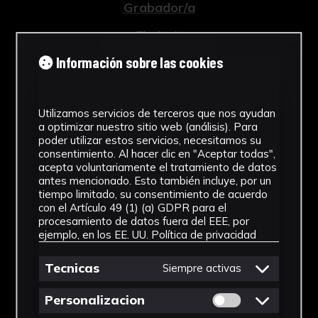
Grabador/a
Tipología
Información sobre las cookies
Grabados
Cronología
Utilizamos servicios de terceros que nos ayudan
1759
a optimizar nuestro sitio web (análisis). Para
poder utilizar estos servicios, necesitamos su
Estilo
consentimiento. Al hacer clic en "Aceptar todas",
acepta voluntariamente el tratamiento de datos
Barroco
antes mencionado. Esto también incluye, por un
tiempo limitado, su consentimiento de acuerdo
Técnica
con el Artículo 49 (1) (a) GDPR para el
procesamiento de datos fuera del EEE, por
ejemplo, en los EE. UU.
Política de privacidad
Grabado a buril
Ver más
Tecnicas
Siempre activas
Permitir cookies 
Personalizacion