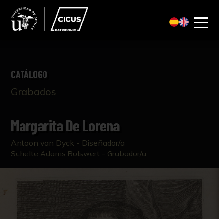
CATÁLOGO
Grabados
Margarita De Lorena
Antoon van Dyck - Diseñador/a
Schelte Adams Bolswert - Grabador/a