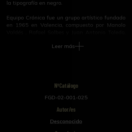
la tipografía en negro.
Equipo Crónica fue un grupo artístico fundado
en 1965 en Valencia, compuesto por Manolo
Valdés , Rafael Solbes y Juan Antonio Toledo,
este último dejó el colectivo. El grupo estuvo
Leer más
fue influido por el historiador Tomás Llorens
Serra, y se vinculó con el Equipo Realidad en la
corriente artística denominada "Crónica de la
realidad". Esta corriente buscaba una
figuración crítica con estética pop y tenía un
compromiso político antifranquista, acuñada
NºCatálogo
por el crítico Vicente Aguilera Cerni, con el que
FGD-02-001-025
el Equipo publicó un manifiesto. En los años 70,
el grupo dejaría atrás su obra serializada para
Autor/es
llevar a cabo pastiches de obras tradicionales
españolas, seguían buscando hacer
Desconocido
comentarios críticos sociopolíticos y del arte