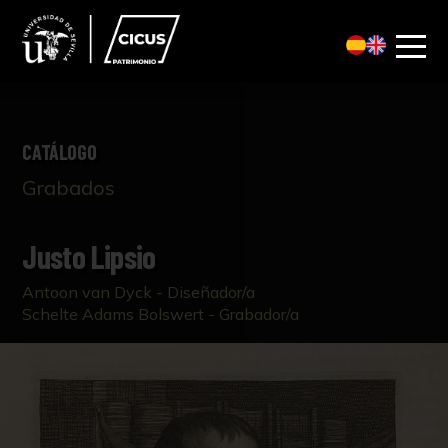
CATÁLOGO
Grabados
Justo Lipsio
Antoon van Dyck - Diseñador/a
Schelte Adams Bolswert - Grabador/a