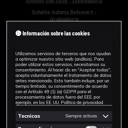
Antoon van Dyck - Diseñador/a
Schelte Adams Bolswert -
Grabador/a
Tipología
Información sobre las cookies
Grabados
Cronología
Utilizamos servicios de terceros que nos ayudan
a optimizar nuestro sitio web (análisis). Para
poder utilizar estos servicios, necesitamos su
1759
consentimiento. Al hacer clic en "Aceptar todas",
acepta voluntariamente el tratamiento de datos
Estilo
antes mencionado. Esto también incluye, por un
tiempo limitado, su consentimiento de acuerdo
Barroco
con el Artículo 49 (1) (a) GDPR para el
procesamiento de datos fuera del EEE, por
Técnica
ejemplo, en los EE. UU.
Política de privacidad
Grabado
Tecnicas
Siempre activas
Ver más