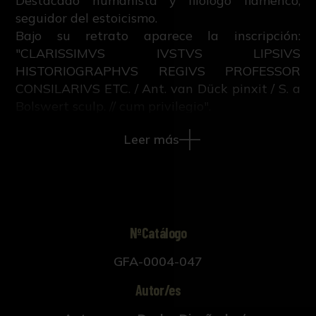
Destacado humanista y filólogo flamenco,
seguidor del estoicismo.
Bajo su retrato aparece la inscripción:
"CLARISSIMVS IVSTVS LIPSIVS
HISTORIOGRAPHVS REGIVS PROFESSOR
CONSILARIVS ETC. / Ant. van Dück pinxit / S. a
Bolswert sculp. // cum privilegio".
Este grabado pertenece al libro "Iconographie
Leer más
ou vies des hommes illustres du XVII. siècle",
escrito por M.V. con grabados sobre retratos
pintados por Anton Van Dyck y publicado en
Ámsterdam y Leipzig en 1759.
NºCatálogo
GFA-0004-047
Autor/es