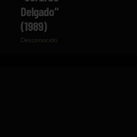
Delgado"
(1989)
Desconocido
Inicio
Catálogo
Cartel "Gerardo Delgado" (198
FICHA TÉCNICA
Cartel de la exposición de Gerardo Delgado 
blanco, la obra "El caminante. El extraño" 