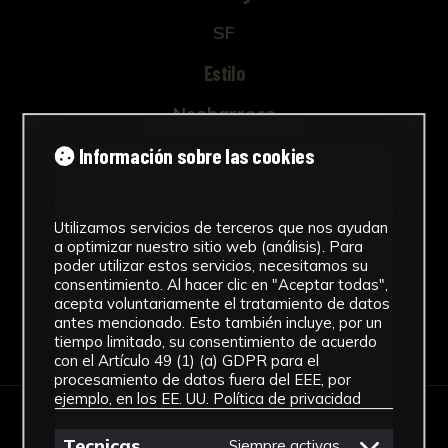
SF
Estilo
Neobarroco
Técnica
Información sobre las cookies
Vaciado
Ver más
Utilizamos servicios de terceros que nos ayudan
a optimizar nuestro sitio web (análisis). Para
poder utilizar estos servicios, necesitamos su
consentimiento. Al hacer clic en "Aceptar todas",
acepta voluntariamente el tratamiento de datos
antes mencionado. Esto también incluye, por un
Descargar Ficha
tiempo limitado, su consentimiento de acuerdo
con el Artículo 49 (1) (a) GDPR para el
procesamiento de datos fuera del EEE, por
ejemplo, en los EE. UU.
Política de privacidad
IMÁGENES
Tecnicas
Siempre activas