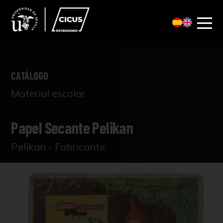
CATÁLOGO
Material escolar
Papel Secante Pelikan
Pelikan - Fabricante