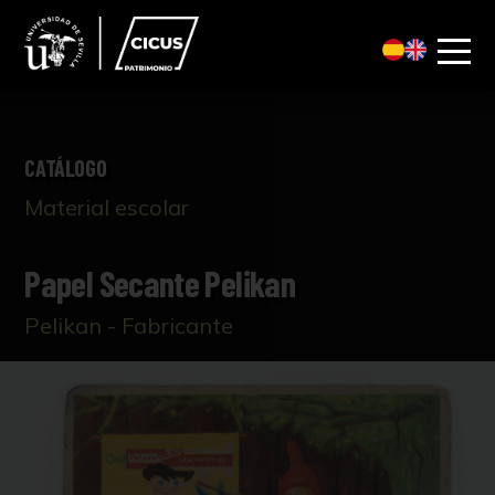
CATÁLOGO
Material escolar
Papel Secante Pelikan
Pelikan - Fabricante