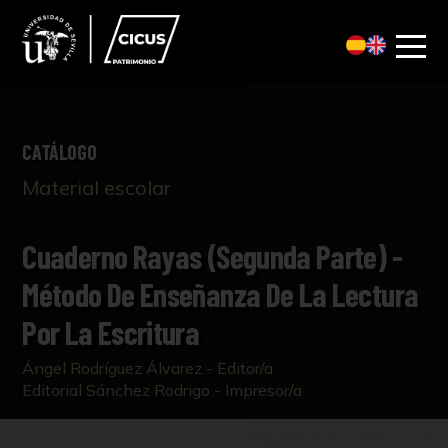
CATÁLOGO
Material escolar
Cuaderno Rayas (segunda Parte) -
Método De Enseñanza De La Lectura
Por La Escritura
Ángel Rodríguez Álvarez - Editor/a
Editorial Sánchez Rodrigo - Impresor/a