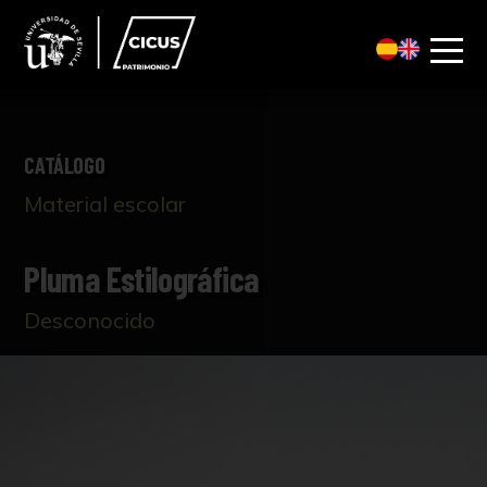
CATÁLOGO
Material escolar
Pluma Estilográfica
Desconocido