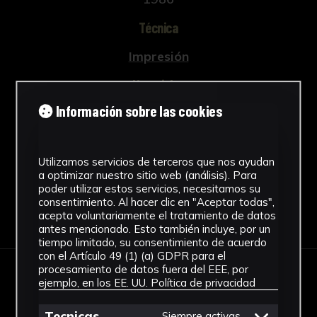
Técnica
Impresión
Materiales
Información sobre las cookies
Papel
Ver más
Utilizamos servicios de terceros que nos ayudan
a optimizar nuestro sitio web (análisis). Para
poder utilizar estos servicios, necesitamos su
consentimiento. Al hacer clic en "Aceptar todas",
Descargar Ficha
acepta voluntariamente el tratamiento de datos
antes mencionado. Esto también incluye, por un
tiempo limitado, su consentimiento de acuerdo
con el Artículo 49 (1) (a) GDPR para el
procesamiento de datos fuera del EEE, por
ejemplo, en los EE. UU.
Política de privacidad
IMÁGENES
Tecnicas
Siempre activas