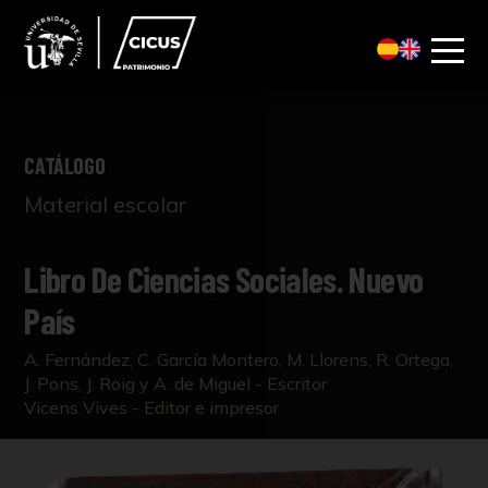
CATÁLOGO
Material escolar
Libro De Ciencias Sociales. Nuevo
País
A. Fernández, C. García Montero, M. Llorens, R. Ortega,
J. Pons, J. Roig y A. de Miguel - Escritor
Vicens Vives - Editor e impresor