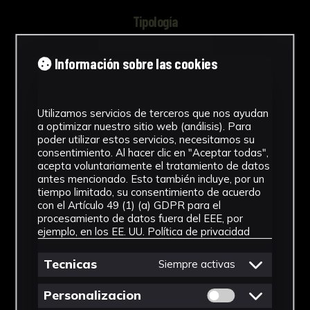
Tipología
Documento
Información sobre las cookies
Cronología
1996
Utilizamos servicios de terceros que nos ayudan
a optimizar nuestro sitio web (análisis). Para
Ubicación
poder utilizar estos servicios, necesitamos su
consentimiento. Al hacer clic en "Aceptar todas",
Laboratorio de Investigación
acepta voluntariamente el tratamiento de datos
Patrimonio Cultural
antes mencionado. Esto también incluye, por un
tiempo limitado, su consentimiento de acuerdo
Dimensiones
con el Artículo 49 (1) (a) GDPR para el
procesamiento de datos fuera del EEE, por
ejemplo, en los EE. UU.
Política de privacidad
29,7 x 21 cm
Ver más
Tecnicas
Siempre activas
Permitir cookies 
Personalizacion