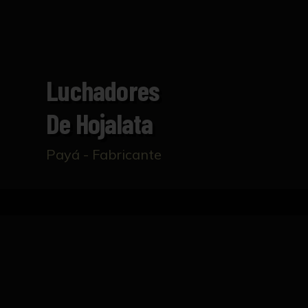
Luchadores
De Hojalata
Payá - Fabricante
Home
Catalogue
Luchadores de hojalata
TECHNICAL DATASHEET