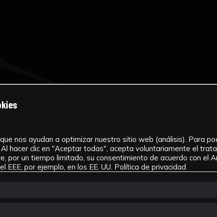
okies
que nos ayudan a optimizar nuestro sitio web (análisis). Para pode
Al hacer clic en "Aceptar todas", acepta voluntariamente el tra
, por un tiempo limitado, su consentimiento de acuerdo con el Ar
l EEE, por ejemplo, en los EE. UU.
Política de privacidad