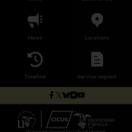
News
Locations
Timeline
Service request
Directorate-General for Cultural Heritage