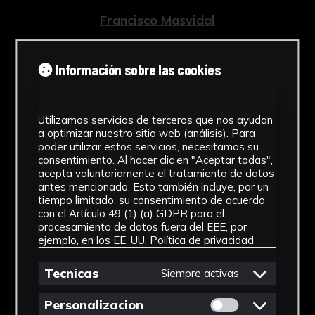
Francisco Masvidal
Tipología
Información sobre las cookies
Material escolar
Cronología
Utilizamos servicios de terceros que nos ayudan
1932
a optimizar nuestro sitio web (análisis). Para
poder utilizar estos servicios, necesitamos su
consentimiento. Al hacer clic en "Aceptar todas",
Técnica
acepta voluntariamente el tratamiento de datos
antes mencionado. Esto también incluye, por un
Tinta
tiempo limitado, su consentimiento de acuerdo
con el Artículo 49 (1) (a) GDPR para el
Ubicación
procesamiento de datos fuera del EEE, por
ejemplo, en los EE. UU.
Política de privacidad
Facultad de Ciencias de la Educación
Ver más
Tecnicas
Siempre activas
Permitir cookies 
Personalizacion