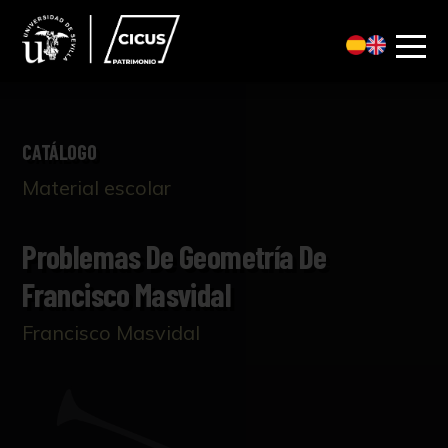
CATÁLOGO
Material escolar
Problemas De Geometría De
Francisco Masvidal
Francisco Masvidal