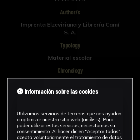
Author/s
Imprenta Elzeviriana y Librería Camí
S. A.
Typology
Material escolar
Chronology
1932
Información sobre las cookies
Technique
Técnica mixta sobre papel
Utilizamos servicios de terceros que nos ayudan
a optimizar nuestro sitio web (análisis). Para
Materials
poder utilizar estos servicios, necesitamos su
consentimiento. Al hacer clic en "Aceptar todas",
Papel
acepta voluntariamente el tratamiento de datos