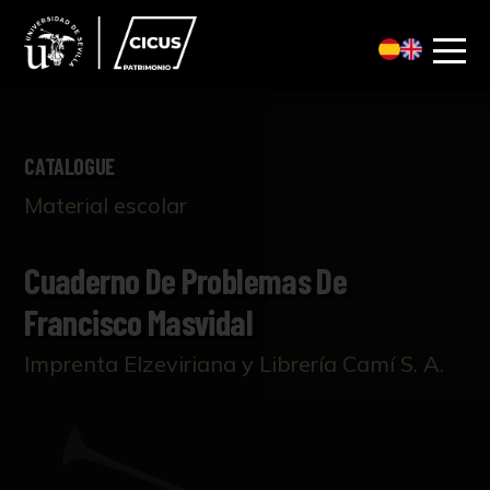
CATALOGUE
Material escolar
Cuaderno De Problemas De
Francisco Masvidal
Imprenta Elzeviriana y Librería Camí S. A.