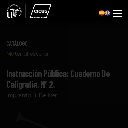
CATÁLOGO
Material escolar
Instrucción Pública: Cuaderno De
Caligrafía. Nº 2.
Imprenta B. Bellver