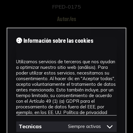
FPED-0175
Autor/es
Imprenta B. Bellver
Información sobre las cookies
Tipología
Material escolar
Utilizamos servicios de terceros que nos ayudan
Cronología
a optimizar nuestro sitio web (análisis). Para
poder utilizar estos servicios, necesitamos su
1873 - 1874
consentimiento. Al hacer clic en "Aceptar todas",
acepta voluntariamente el tratamiento de datos
antes mencionado. Esto también incluye, por un
Técnica
tiempo limitado, su consentimiento de acuerdo
con el Artículo 49 (1) (a) GDPR para el
Impresión
procesamiento de datos fuera del EEE, por
ejemplo, en los EE. UU.
Política de privacidad
Ubicación
Tecnicas
Facultad de Ciencias de la Educación
Siempre activas