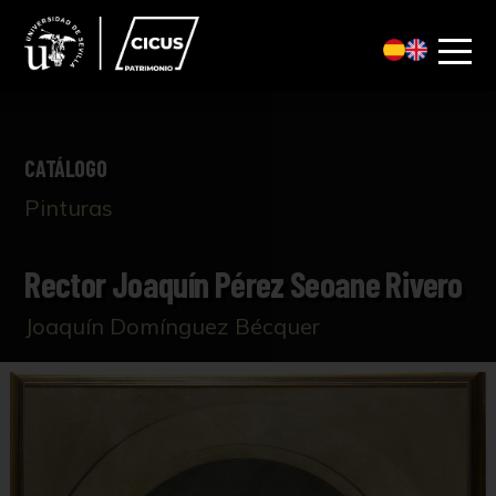
CATÁLOGO
Pinturas
Rector Joaquín Pérez Seoane Rivero
Joaquín Domínguez Bécquer