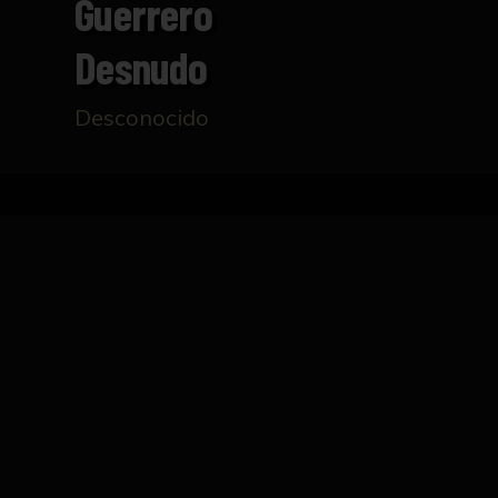
Guerrero
Desnudo
Desconocido
Inicio
Catálogo
Guerrero desnudo
FICHA TÉCNICA
Dibujo del natural de varón desnudo en a
corta.