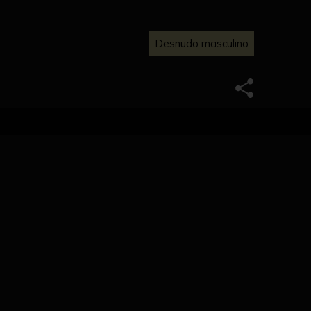
Desnudo masculino
quierda y en la derecha empuña una espada