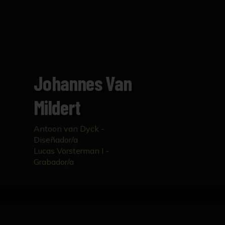
Johannes Van
Mildert
Antoon van Dyck -
Diseñador/a
Lucas Vorsterman I -
Grabador/a
Inicio
Catálogo
Johannes van Mildert