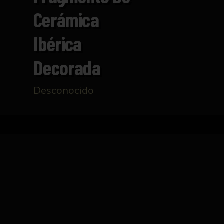
Cerámica
Ibérica
Decorada
Desconocido
Inicio
Catálogo
Fragmento de cerámica Ibéric
FICHA TÉCNICA
Fragmento de galbo de forma cerrada, decora