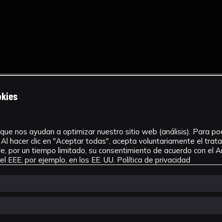
okies
que nos ayudan a optimizar nuestro sitio web (análisis). Para pode
Al hacer clic en "Aceptar todas", acepta voluntariamente el tra
, por un tiempo limitado, su consentimiento de acuerdo con el Ar
l EEE, por ejemplo, en los EE. UU.
Política de privacidad