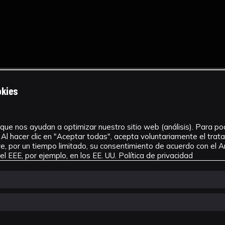
okies
que nos ayudan a optimizar nuestro sitio web (análisis). Para pode
Al hacer clic en "Aceptar todas", acepta voluntariamente el tra
, por un tiempo limitado, su consentimiento de acuerdo con el Ar
l EEE, por ejemplo, en los EE. UU.
Política de privacidad