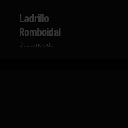
Ladrillo
Romboidal
Desconocido
Inicio
Catálogo
Ladrillo romboidal
FICHA TÉCNICA
Ladrillo romboidal, de pasta rojiza, con restos