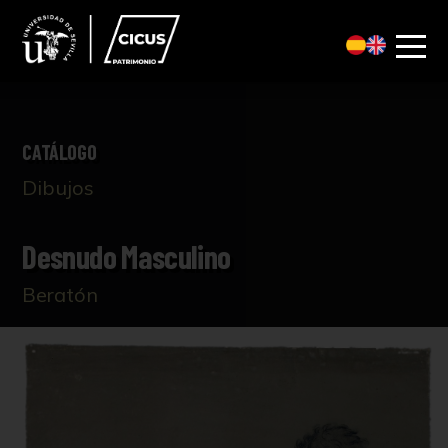
CATÁLOGO
Dibujos
Desnudo Masculino
Beratón