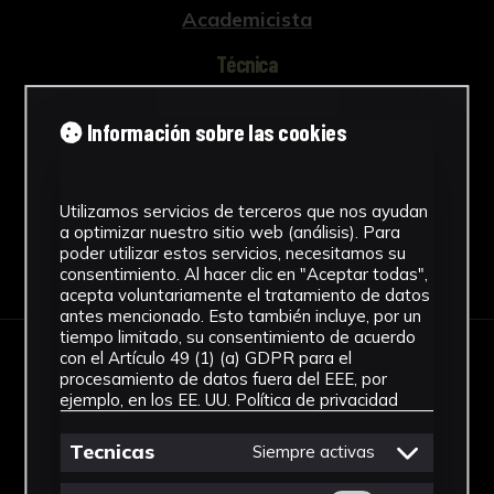
Academicista
Técnica
Lápiz negro
Información sobre las cookies
Ver más
Utilizamos servicios de terceros que nos ayudan
a optimizar nuestro sitio web (análisis). Para
poder utilizar estos servicios, necesitamos su
Descargar Ficha
consentimiento. Al hacer clic en "Aceptar todas",
acepta voluntariamente el tratamiento de datos
antes mencionado. Esto también incluye, por un
tiempo limitado, su consentimiento de acuerdo
con el Artículo 49 (1) (a) GDPR para el
IMÁGENES
procesamiento de datos fuera del EEE, por
ejemplo, en los EE. UU.
Política de privacidad
Tecnicas
Siempre activas