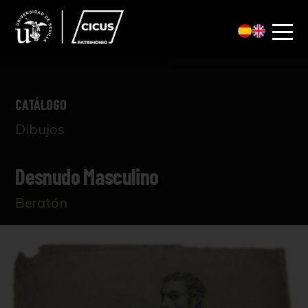
CATÁLOGO
Dibujos
Desnudo Masculino
Beratón