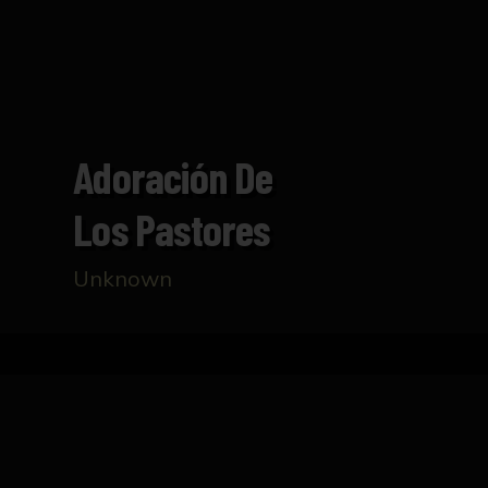
Adoración De
Los Pastores
Unknown
Home
Catalogue
Adoración de los pastores
TECHNICAL DATASHEET