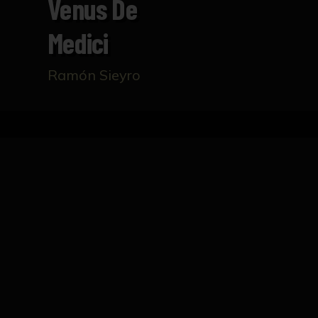
Venus De
Medici
Ramón Sieyro
Inicio
Catálogo
Venus de Medici
FICHA TÉCNICA
Dibujo académico que representa una vista d
Galleria degli Uffizi de Florencia