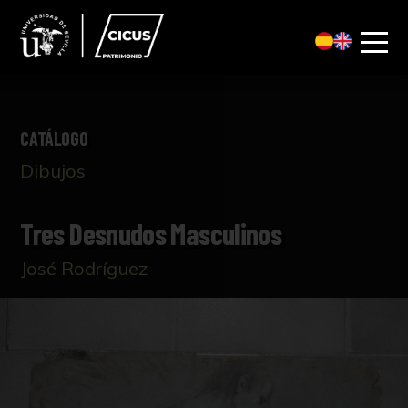
CATÁLOGO
Dibujos
Tres Desnudos Masculinos
José Rodríguez