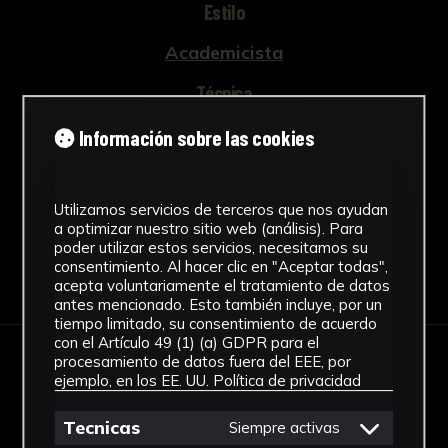
Estilo
Academicista
Técnica
Técnica mixta
Información sobre las cookies
Ver más
Utilizamos servicios de terceros que nos ayudan
a optimizar nuestro sitio web (análisis). Para
poder utilizar estos servicios, necesitamos su
consentimiento. Al hacer clic en "Aceptar todas",
Descargar Ficha
acepta voluntariamente el tratamiento de datos
antes mencionado. Esto también incluye, por un
tiempo limitado, su consentimiento de acuerdo
con el Artículo 49 (1) (a) GDPR para el
procesamiento de datos fuera del EEE, por
IMÁGENES
ejemplo, en los EE. UU.
Política de privacidad
Tecnicas
Siempre activas