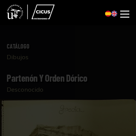
CATÁLOGO
Dibujos
Partenón Y Orden Dórico
Desconocido