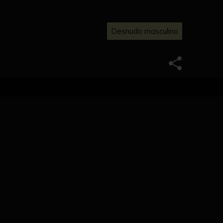
Desnudo masculino
uierdas en un montículo y que con la mano