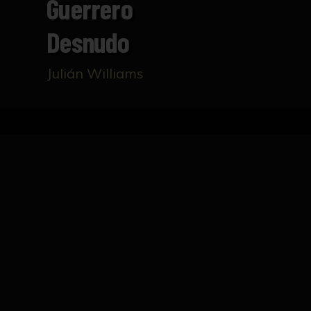
Guerrero
Desnudo
Julián Williams
Inicio
Catálogo
Guerrero desnudo
FICHA TÉCNICA
Dibujo del natural que representa a un h
derecha eleva una maza.