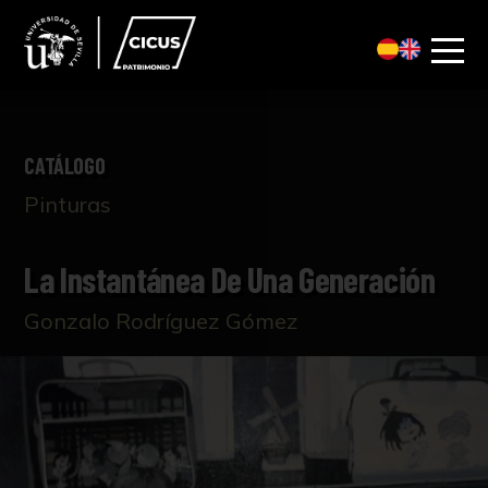
CATÁLOGO
Pinturas
La Instantánea De Una Generación
Gonzalo Rodríguez Gómez