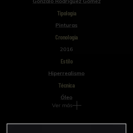
Gonzalo Rodríguez Gómez
Tipología
Pinturas
Cronología
2016
Estilo
Hiperrealismo
Técnica
Óleo
Ver más