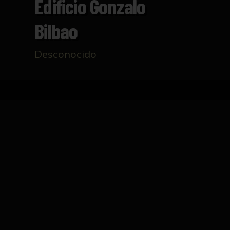
Edificio Gonzalo
Bilbao
Desconocido
Inicio
Catálogo
Azulejos con denominaciones de
FICHA TÉCNICA
16 azulejos con cartela en forma de tarja ba