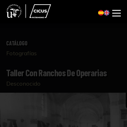
CATÁLOGO
Fotografías
Taller Con Ranchos De Operarias
Desconocido