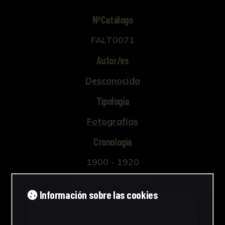
NºCatálogo
FALT0071
Autor/es
Desconocido
Tipología
Fotografías
Cronología
1900 - 1920
Estilo
Información sobre las cookies
Figuración contemporánea
Técnica