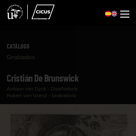
CATÁLOGO
Grabados
Cristián De Brunswick
Antoon van Dyck - Diseñador/a
Robert van Voerst - Grabador/a