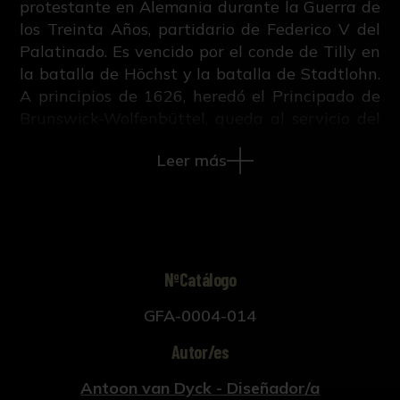
protestante en Alemania durante la Guerra de
los Treinta Años, partidario de Federico V del
Palatinado. Es vencido por el conde de Tilly en
la batalla de Höchst y la batalla de Stadtlohn.
A principios de 1626, heredó el Principado de
Brunswick-Wolfenbüttel, queda al servicio del
rey Cristián IV de Dinamarca.
Leer más
Bajo su retrato aparece la inscripción
"CHRISTIANO D. G. POSTVLATO EP.
HALBERSTANDIENSI, / DVCI BRVNS VICENSI,
ET LVNEBVRGENSI ETC."
Este grabado pertenece al libro "Iconographie
ou vies des hommes illustres du XVII. siècle",
NºCatálogo
escrito por M.V. con grabados sobre retratos
GFA-0004-014
pintados por Anton Van Dyck y publicado en
Ámsterdam y Leipzig en 1759.
Autor/es
Antoon van Dyck - Diseñador/a