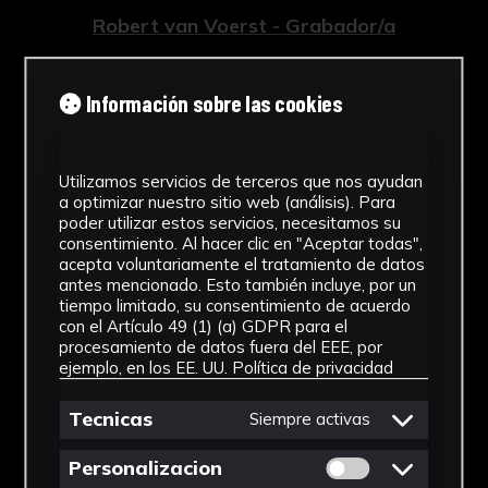
Robert van Voerst - Grabador/a
Tipología
Información sobre las cookies
Grabados
Cronología
Utilizamos servicios de terceros que nos ayudan
1759
a optimizar nuestro sitio web (análisis). Para
poder utilizar estos servicios, necesitamos su
consentimiento. Al hacer clic en "Aceptar todas",
Estilo
acepta voluntariamente el tratamiento de datos
antes mencionado. Esto también incluye, por un
Barroco
tiempo limitado, su consentimiento de acuerdo
con el Artículo 49 (1) (a) GDPR para el
Técnica
procesamiento de datos fuera del EEE, por
ejemplo, en los EE. UU.
Política de privacidad
Grabado a buril
Ver más
Tecnicas
Siempre activas
Permitir cookies 
Personalizacion