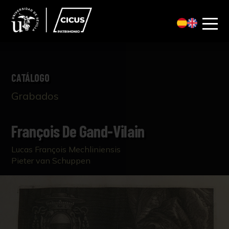
CATÁLOGO
Grabados
François De Gand-Vilain
Lucas François Mechliniensis
Pieter van Schuppen