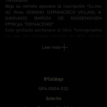
Tornacensi.
Bajo su retrato aparece la inscripción "ILLmo.
AC Rmo. DOMINO D.FRANCISCO VILLANI, A.
GANVADO, BARONI DE RASSENGHIEN
EPISCpo. TOENACENSI"
Este grabado pertenece al libro "Iconographie
ou vies des hommes illustres du XVII. siècle",
escrito por M.V. con grabados sobre retratos
Leer más
pintados por Anton Van Dyck y publicado en
Ámsterdam y Leipzig en 1759.
NºCatálogo
GFA-0004-032
Autor/es