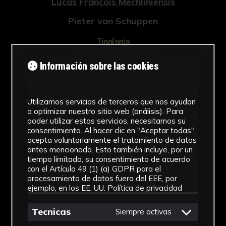
Lucas François Mechliniensis
Pieter van Schuppen
Tipología
Grabados
Información sobre las cookies
Cronología
1759
Utilizamos servicios de terceros que nos ayudan
a optimizar nuestro sitio web (análisis). Para
poder utilizar estos servicios, necesitamos su
Estilo
consentimiento. Al hacer clic en "Aceptar todas",
acepta voluntariamente el tratamiento de datos
Barroco
antes mencionado. Esto también incluye, por un
tiempo limitado, su consentimiento de acuerdo
Técnica
con el Artículo 49 (1) (a) GDPR para el
procesamiento de datos fuera del EEE, por
Grabado a buril
ejemplo, en los EE. UU.
Política de privacidad
Ver más
Tecnicas
Siempre activas