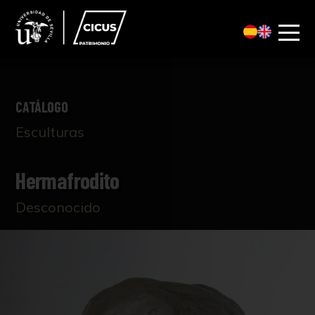
CATÁLOGO
Esculturas
Hermafrodito
Desconocido