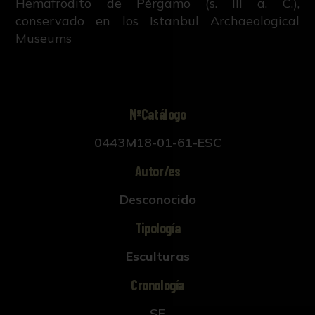
Hemafrodito de Pérgamo (s. III a. C.),
conservado en los Istanbul Archaeological
Museums
NºCatálogo
0443M18-01-61-ESC
Autor/es
Desconocido
Tipología
Esculturas
Cronología
SF