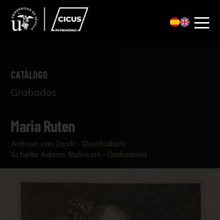
CATÁLOGO
Grabados
Maria Ruten
Antoon van Dyck - Diseñador/a
Schelte Adams Bolswert - Grabador/a