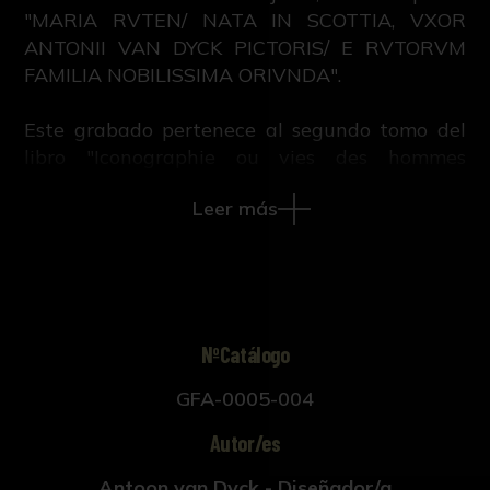
"MARIA RVTEN/ NATA IN SCOTTIA, VXOR
ANTONII VAN DYCK PICTORIS/ E RVTORVM
FAMILIA NOBILISSIMA ORIVNDA".
Este grabado pertenece al segundo tomo del
libro "Iconographie ou vies des hommes
illustres du XVII. siècle", escrito por M.V. con
Leer más
retratos diseñados por Antoon Van Dyck y
trasladados a grabado por Paulus Pontius.
Publicado en Ámsterdam y Leipzig en 1759.
NºCatálogo
GFA-0005-004
Autor/es
Antoon van Dyck - Diseñador/a