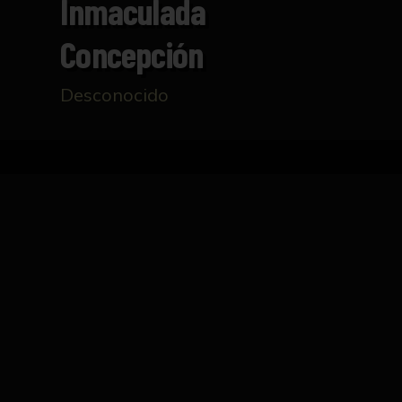
Inmaculada
Concepción
Desconocido
Inicio
Catálogo
Inmaculada Concepción
FICHA TÉCNICA
Representación escultórica de la Inmaculada