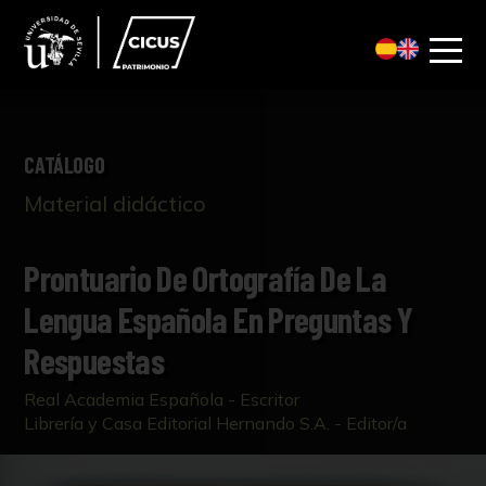
CATÁLOGO
Material didáctico
Prontuario De Ortografía De La
Lengua Española En Preguntas Y
Respuestas
Real Academia Española - Escritor
Librería y Casa Editorial Hernando S.A. - Editor/a