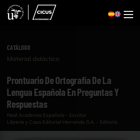
CATÁLOGO
Material didáctico
Prontuario De Ortografía De La
Lengua Española En Preguntas Y
Respuestas
Real Academia Española - Escritor
Librería y Casa Editorial Hernando S.A. - Editor/a